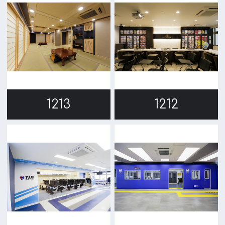
1134
1109
1
2
3
→
公益財団法人大阪観光局
大阪フィルム・カウンシル
〒542-0081 大阪市中央区南船場4-4-21
TODA BUILDING 心斎橋 5F