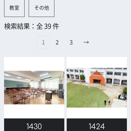
1430
1424
1410
1386