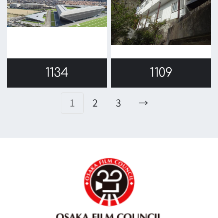
リンク集
English
映像制作者の方へ
撮影される方
ロケ地カテゴリー検索
ロケ地を写真で探す
撮影に協力して欲しい
(ロケーション支援に関
する依頼フォーム)
映像関連企業を知りたい(検索)
映像関連企業に登録したい