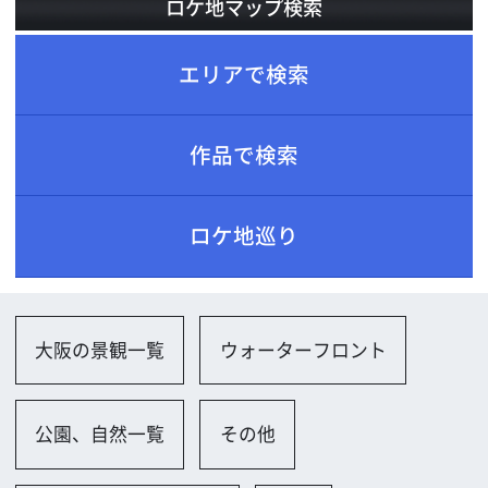
ロケ地巡り
大阪の景観一覧
ウォーターフロント
公園、自然一覧
その他
海・湖・池・河川一覧
海岸
住宅一覧
マンションの部屋（高層）
マンションロビー・外観
一軒家（和風）
庵・茶室
その他
ビル一覧
小規模ビル
ビル屋上（高層）