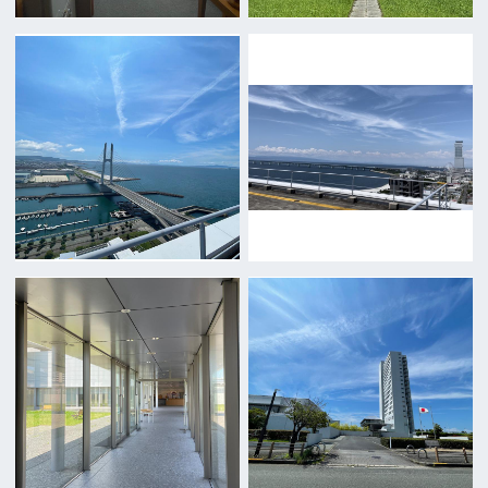
English
映像制作者の方へ
撮影される方
ロケ地カテゴリー検索
ロケ地を写真で探す
撮影に協力して欲しい
(ロケーション支援に関
する依頼フォーム)
映像関連企業を知りたい(検索)
映像関連企業に登録したい
大阪のデータ