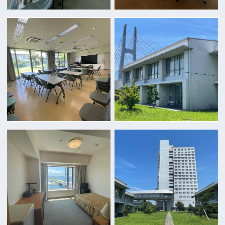
TEL 06-6282-5905
FAX 06-6282-5915
お問い合わせ
トップページ
What's New
大阪フィルム・カウンシルとは
メッセージ
事業紹介
よくあるご質問
過去の実績
リンク集