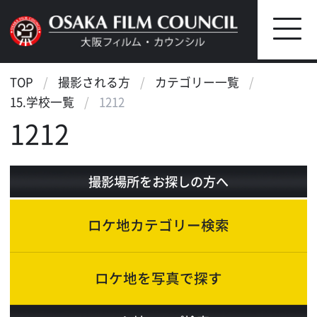
TOP
撮影される方
カテゴリー一覧
15.学校一覧
1212
1212
撮影場所をお探しの方へ
ロケ地カテゴリー検索
ロケ地を写真で探す
ロケ地マップ検索
エリアで検索
作品で検索