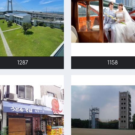
1287
1158