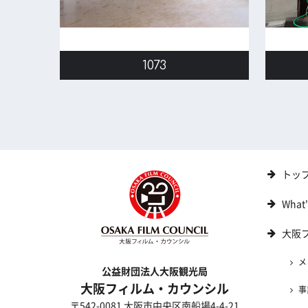
1073
トッ
What
大阪
メ
公益財団法人大阪観光局
大阪フィルム・カウンシル
事
〒542-0081 大阪市中央区南船場4-4-21