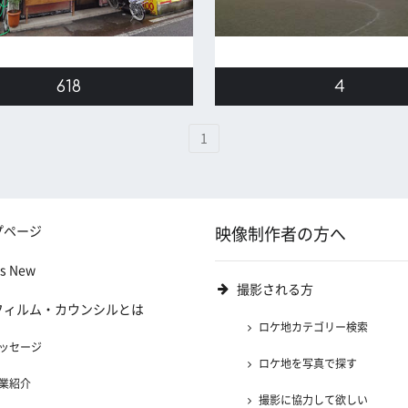
618
4
1
プページ
映像制作者の方へ
's New
撮影される方
フィルム・カウンシルとは
ロケ地カテゴリー検索
ッセージ
ロケ地を写真で探す
業紹介
撮影に協力して欲しい