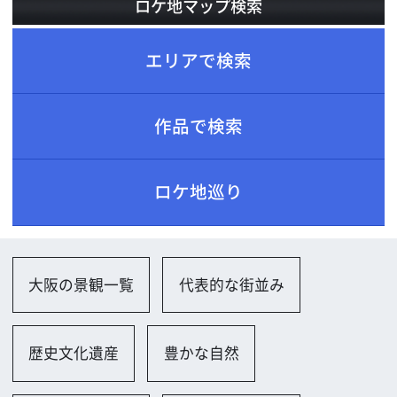
ロケ地巡り
大阪の景観一覧
代表的な街並み
歴史文化遺産
豊かな自然
公園、自然一覧
公園（小規模）
公園（大規模）
広場
山並み、峡谷、滝
遊歩道
住宅一覧
庵・茶室
会社、研究所、試験場一覧
オフィス（古い）
小規模オフィス