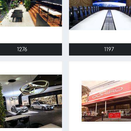
1276
1197