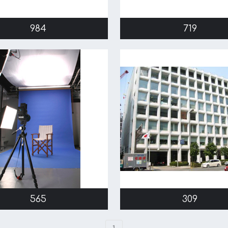
984
719
565
309