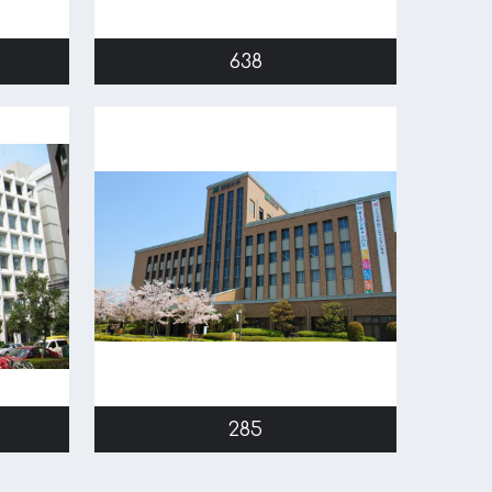
638
285