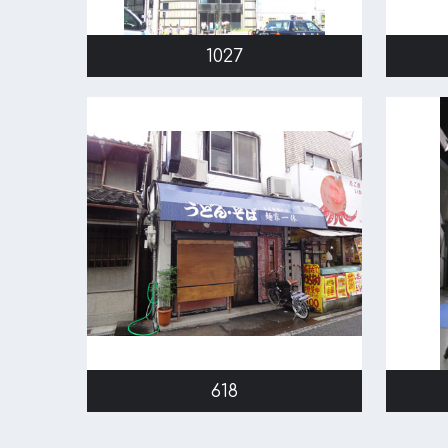
1027
618