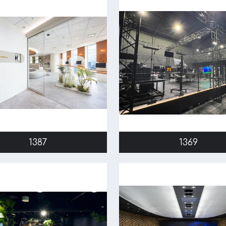
1387
1369