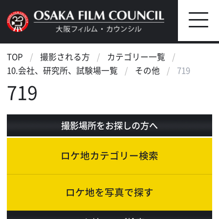
TOP
撮影される方
カテゴリー一覧
10.会社、研究所、試験場一覧
その他
719
719
撮影場所をお探しの方へ
ロケ地カテゴリー検索
ロケ地を写真で探す
ロケ地マップ検索
エリアで検索
作品で検索