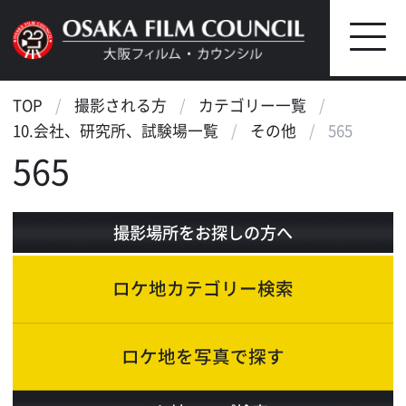
TOP
撮影される方
カテゴリー一覧
10.会社、研究所、試験場一覧
その他
565
565
撮影場所をお探しの方へ
ロケ地カテゴリー検索
ロケ地を写真で探す
ロケ地マップ検索
エリアで検索
作品で検索