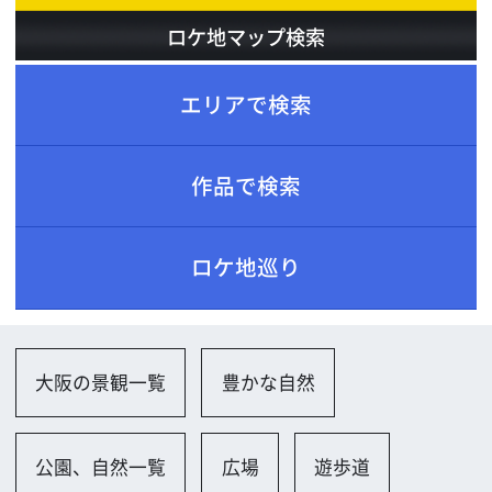
ロケ地巡り
大阪の景観一覧
豊かな自然
公園、自然一覧
広場
遊歩道
噴水
住宅一覧
庵・茶室
店舗一覧
コンビニエンスストアー
銀行
工場、倉庫一覧
倉庫（古い）
ビル一覧
空きビル
空きオフィス