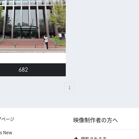
682
1
プページ
映像制作者の方へ
's New