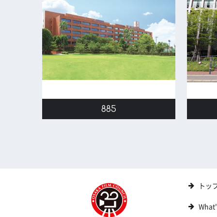
885
トッ
What