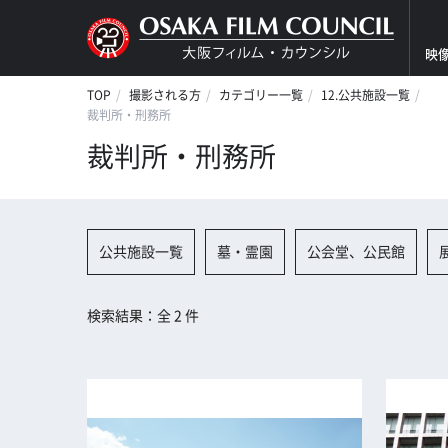
映
TOP
撮影される方
カテゴリー一覧
12.公共施設一覧
裁判所・刑務所
裁判所・刑務所
公共施設一覧
墓・霊園
公会堂、公民館
検索結果：全 2 件