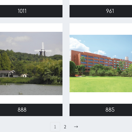
1011
961
888
885
1
2
→