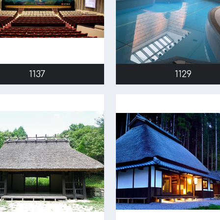
1137
1129