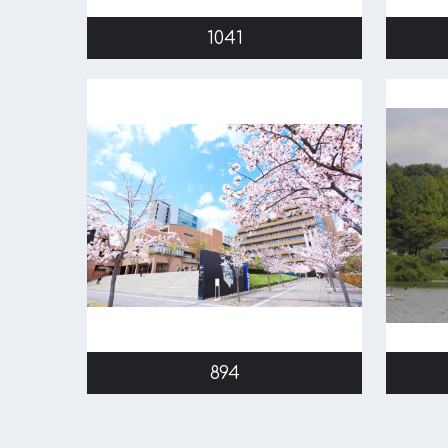
1041
894