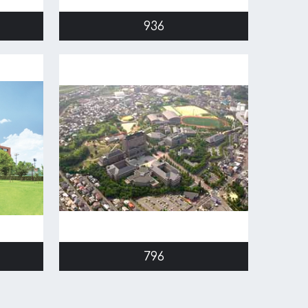
936
796