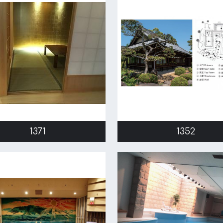
1371
1352