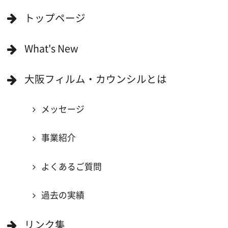
一般の方へ
撮影に協力したい方
ボランティアエキストラに登録
撮影に協力できる施設を登録
大阪ロケ地マップ
エリアで検索
作品で検索
キーワードで検索
ロケ地巡り