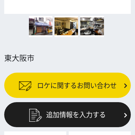
前の画面に戻る
公益財団法人大阪観光局
大阪フィルム・カウンシル
〒542-0081 大阪市中央区南船場4-4-21
TODA BUILDING 心斎橋 5F