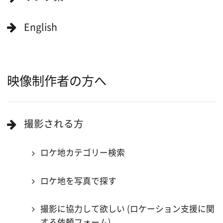
当ホームページの内容を許可なく
複製・転載することを禁じます。
Copyright (C) 大阪フィルム・カウンシル
All Rights Reserved.