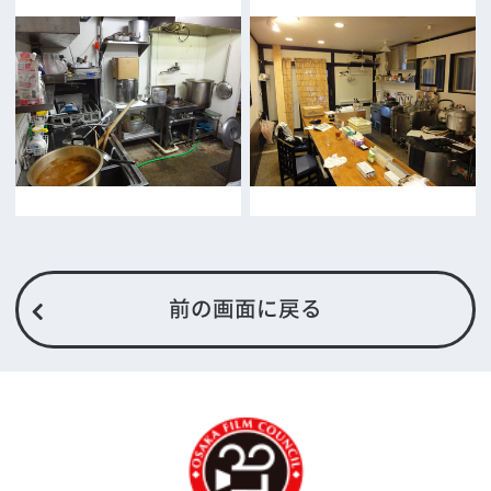
TEL 06-6282-5905
FAX 06-6282-5915
お問い合わせ
トップページ
What's New
大阪フィルム・カウンシルとは
メッセージ
事業紹介
よくあるご質問
過去の実績
リンク集