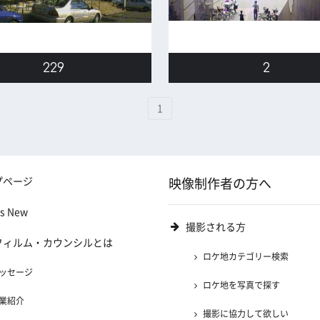
229
2
1
プページ
映像制作者の方へ
's New
撮影される方
フィルム・カウンシルとは
ロケ地カテゴリー検索
ッセージ
ロケ地を写真で探す
業紹介
撮影に協力して欲しい