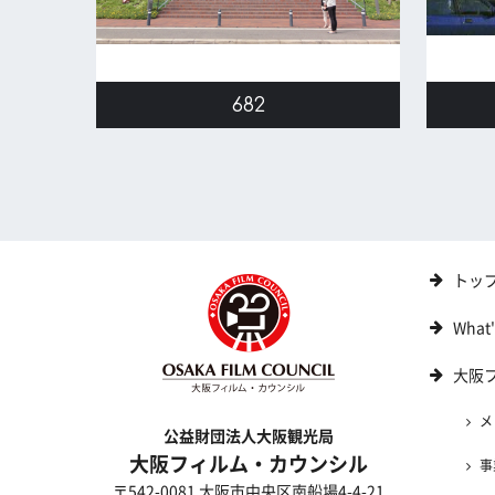
682
トッ
What
大阪
メ
公益財団法人大阪観光局
大阪フィルム・カウンシル
事
〒542-0081 大阪市中央区南船場4-4-21