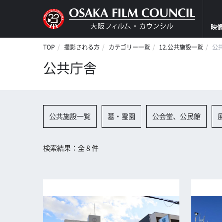
映
TOP
撮影される方
カテゴリー一覧
12.公共施設一覧
公
公共庁舎
公共施設一覧
墓・霊園
公会堂、公民館
検索結果：全 8 件