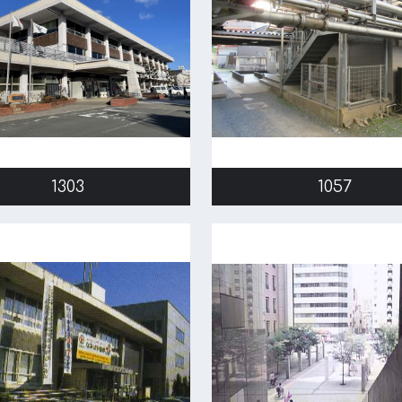
1303
1057