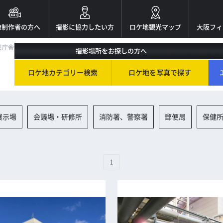
像制作者の方へ
撮影に協力したい方
ロケ地観光マップ
大阪フィ
共庁舎
撮影場所をお探しの方へ
ロケ地カテゴリー検索
ロケ地を写真で探す
展示場
会議場・研修所
消防署、警察署
郵便局
保健
1