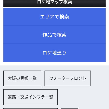
ロケ地巡り
大阪の景観一覧
ウォーターフロント
道路・交通インフラ一覧
車道（一般道、高速道）
橋梁
船・港・船着場
その他
公園、自然一覧
公園（小規模）
公園（大規模）
広場
遊歩道
噴水
その他
農場・牧場・原野一覧