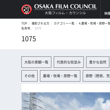
映
TOP
撮影される方
カテゴリー一覧
4.農場・牧場・原野一
私有地
1075
1075
大阪の景観一覧
代表的な街並み
豊かな自然
その他
農場・牧場・原野一覧
原野（野原、荒