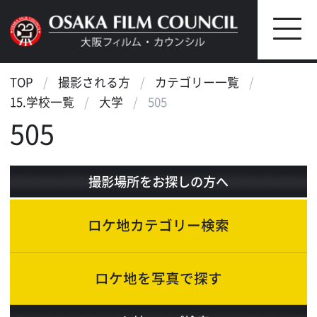
TOP
撮影される方
カテゴリー一覧
15.学校一覧
大学
505
505
撮影場所をお探しの方へ
ロケ地カテゴリー検索
ロケ地を写真で探す
ロケ地マップ検索
エリアで検索
作品で検索