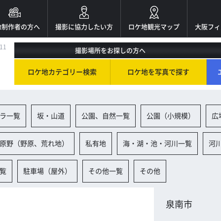
像制作者の方へ
撮影に協力したい方
ロケ地観光マップ
大阪フィ
11
撮影場所をお探しの方へ
ロケ地カテゴリー検索
ロケ地を写真で探す
ラ一覧
坂・山道
公園、自然一覧
公園（小規模）
広
原野（野原、荒れ地）
私有地
海・湖・池・河川一覧
河
覧
駐車場（屋外）
その他一覧
その他
泉南市