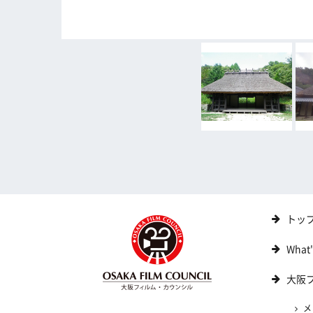
トッ
What
大阪
メ