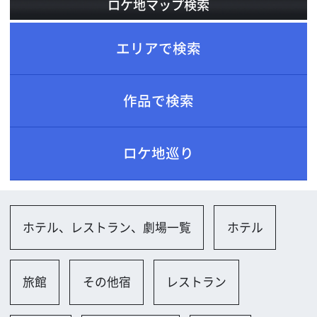
ロケ地巡り
ホテル、レストラン、劇場一覧
ホテル
旅館
その他宿
レストラン
喫茶店
バー・クラブ
映画館
劇場・コンサートホール
その他
検索結果：全 33 件
←
1
2
3