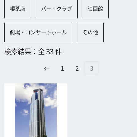
108
←
1
2
3
公益財団法人大阪観光局
大阪フィルム・カウンシル
〒542-0081 大阪市中央区南船場4-4-21