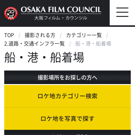
TOP
撮影される方
カテゴリー一覧
2.道路・交通インフラ一覧
船・港・船着場
船・港・船着場
撮影場所をお探しの方へ
ロケ地カテゴリー検索
ロケ地を写真で探す
ロケ地マップ検索
エリアで検索
作品で検索