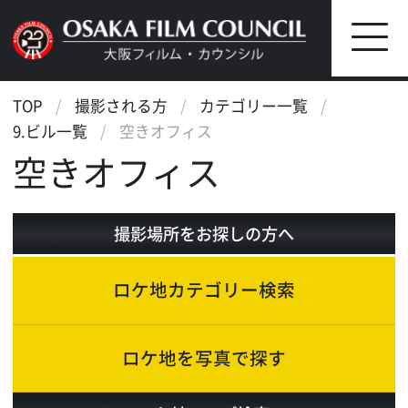
TOP
撮影される方
カテゴリー一覧
9.ビル一覧
空きオフィス
空きオフィス
撮影場所をお探しの方へ
ロケ地カテゴリー検索
ロケ地を写真で探す
ロケ地マップ検索
エリアで検索
作品で検索