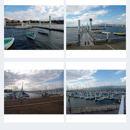
撮影される方
ロケ地カテゴリー検索
ロケ地を写真で探す
撮影に協力して欲しい
(ロケーション支援に関
する依頼フォーム)
映像関連企業を知りたい(検索)
映像関連企業に登録したい
大阪のデータ
一般の方へ
撮影に協力したい方