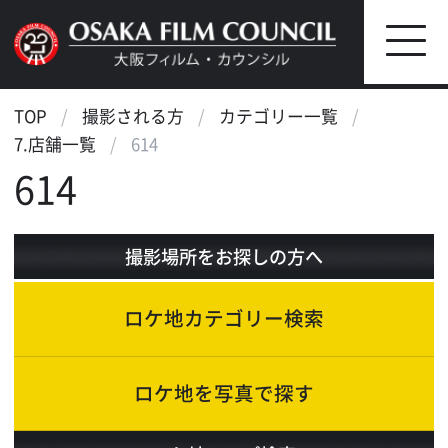
TOP
撮影される方
カテゴリー一覧
7.店舗一覧
614
614
撮影場所をお探しの方へ
ロケ地カテゴリー検索
ロケ地を写真で探す
ロケ地マップ検索
エリアで検索
作品で検索