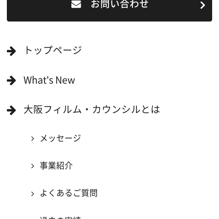
映像関連企業に登録したい
大阪のデータ
一般の方へ
撮影に協力したい方
ボランティアエキストラに登録
撮影に協力できる施設を登録
大阪ロケ地マップ
エリアで検索
作品で検索
キーワードで検索