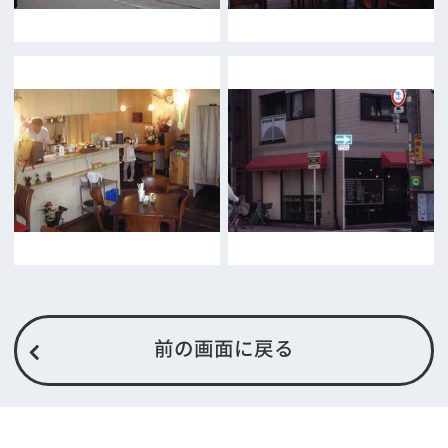
〒542-0081 大阪市中央区南船場4-4-21
TODA BUILDING 心斎橋 5F
TEL 06-6282-5905
FAX 06-6282-5915
お問い合わせ
トップページ
What's New
大阪フィルム・カウンシルとは
メッセージ
事業紹介
よくあるご質問