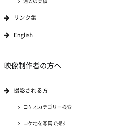
ロケ地巡り
当ホームページの内容を許可なく
複製・転載することを禁じます。
Copyright (C) 大阪フィルム・カウンシル
All Rights Reserved.