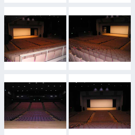
〒542-0081 大阪市中央区南船場4-4-21
TODA BUILDING 心斎橋 5F
TEL 06-6282-5905
FAX 06-6282-5915
お問い合わせ
トップページ
What's New
大阪フィルム・カウンシルとは
メッセージ
事業紹介
よくあるご質問