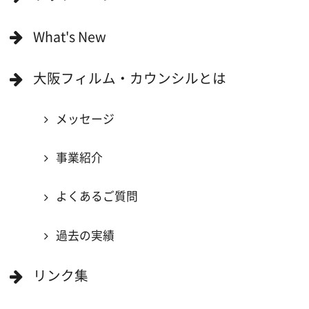
ボランティアエキストラに登録
撮影に協力できる施設を登録
大阪ロケ地マップ
エリアで検索
作品で検索
キーワードで検索
ロケ地巡り
当ホームページの内容を許可なく
複製・転載することを禁じます。
Copyright (C) 大阪フィルム・カウンシル
All Rights Reserved.