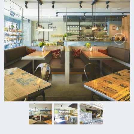
大阪市
ロケに関するお問い合わせ
追加情報を入力する
前の画面に戻る