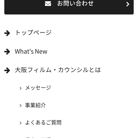
撮影に協力して欲しい
(ロケーション支援に関
する依頼フォーム)
映像関連企業を知りたい(検索)
映像関連企業に登録したい
大阪のデータ
一般の方へ
撮影に協力したい方
ボランティアエキストラに登録
撮影に協力できる施設を登録
大阪ロケ地マップ