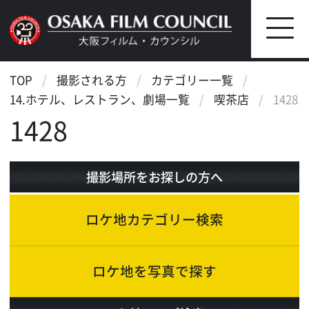
TOP
撮影される方
カテゴリー一覧
14.ホテル、レストラン、劇場一覧
喫茶店
1428
1428
撮影場所をお探しの方へ
ロケ地カテゴリー検索
ロケ地を写真で探す
ロケ地マップ検索
エリアで検索
作品で検索