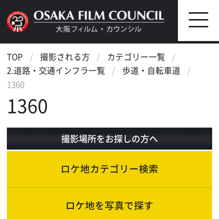
TOP
撮影される方
カテゴリー一覧
2.道路・交通インフラ一覧
歩道・自転車道
1360
1360
撮影場所をお探しの方へ
ロケ地カテゴリー検索
ロケ地を写真で探す
ロケ地マップ検索
エリアで検索
作品で検索