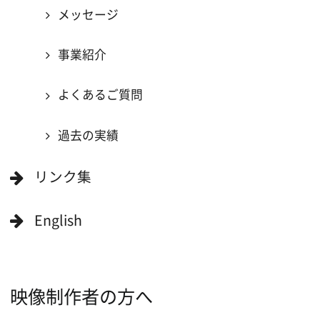
ボランティアエキストラに登録
撮影に協力できる施設を登録
大阪ロケ地マップ
エリアで検索
作品で検索
キーワードで検索
ロケ地巡り
当ホームページの内容を許可なく
複製・転載することを禁じます。
Copyright (C) 大阪フィルム・カウンシル