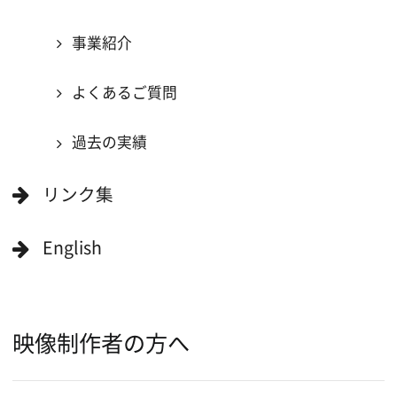
ボランティアエキストラに登録
撮影に協力できる施設を登録
大阪ロケ地マップ
エリアで検索
作品で検索
キーワードで検索
ロケ地巡り
当ホームページの内容を許可なく
複製・転載することを禁じます。
Copyright (C) 大阪フィルム・カウンシル
All Rights Reserved.