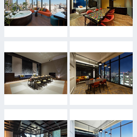
一般の方へ
撮影に協力したい方
ボランティアエキストラに登録
撮影に協力できる施設を登録
大阪ロケ地マップ
エリアで検索
作品で検索
キーワードで検索
ロケ地巡り