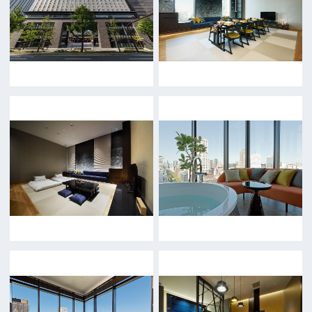
English
映像制作者の方へ
撮影される方
ロケ地カテゴリー検索
ロケ地を写真で探す
撮影に協力して欲しい
(ロケーション支援に関
する依頼フォーム)
映像関連企業を知りたい(検索)
映像関連企業に登録したい
大阪のデータ