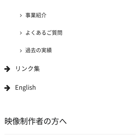
ボランティアエキストラに登録
撮影に協力できる施設を登録
大阪ロケ地マップ
エリアで検索
作品で検索
キーワードで検索
ロケ地巡り
当ホームページの内容を許可なく
複製・転載することを禁じます。
Copyright (C) 大阪フィルム・カウンシル
All Rights Reserved.