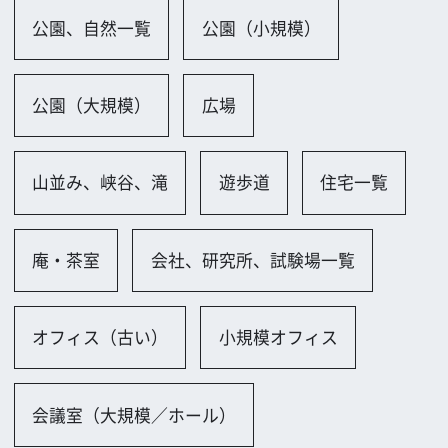
会議室（大規模／ホール）
会議室（小規模）
会議室（和室）
街並み一覧
商店街、市場
公共施設一覧
墓・霊園
公会堂、公民館
学校一覧
保育園・幼稚園
小学校
中学校・高校
大学
専門学校
教室
スポーツ施設一覧
野球場