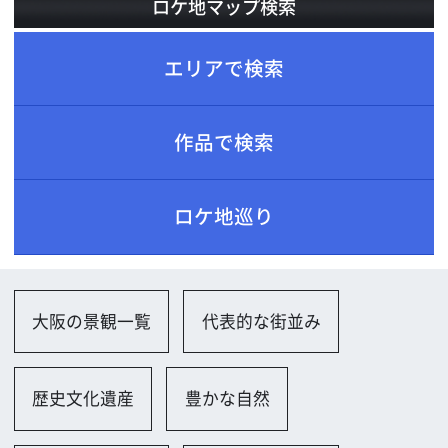
ロケ地巡り
大阪の景観一覧
代表的な街並み
歴史文化遺産
豊かな自然
公園、自然一覧
公園（小規模）
公園（大規模）
広場
山並み、峡谷、滝
遊歩道
住宅一覧
庵・茶室
会社、研究所、試験場一覧
オフィス（古い）
小規模オフィス