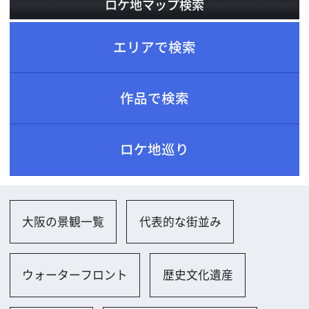
ロケ地巡り
大阪の景観一覧
代表的な街並み
ウォーターフロント
歴史文化遺産
豊かな自然
道路・交通インフラ一覧
車道（一般道、高速道）
歩道・自転車道
電車・同駅
地下鉄・同駅
公園、自然一覧
公園（小規模）
広場
住宅一覧