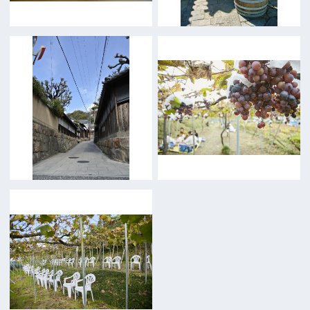
事業紹介
よくあるご質問
過去の実績
リンク集
English
映像制作者の方へ
撮影される方
ロケ地カテゴリー検索
ロケ地を写真で探す
撮影に協力して欲しい
(ロケーション支援に関