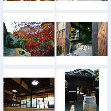
公益財団法人大阪観光局
大阪フィルム・カウンシル
〒542-0081 大阪市中央区南船場4-4-21
TODA BUILDING 心斎橋 5F
TEL 06-6282-5905
FAX 06-6282-5915
お問い合わせ
トップページ
What's New
大阪フィルム・カウンシルとは
メッセージ