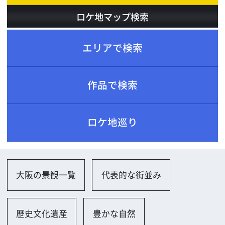
ロケ地巡り
大阪の景観一覧
代表的な街並み
歴史文化遺産
豊かな自然
道路・交通インフラ一覧
歩道・自転車道
坂・山道
公園、自然一覧
遊歩道
その他
農場・牧場・原野一覧
農場（田・畑・農園）
住宅一覧