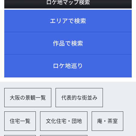
ロケ地巡り
大阪の景観一覧
代表的な街並み
住宅一覧
文化住宅・団地
庵・茶室
店舗一覧
店舗（個人店）