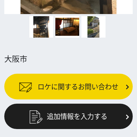
公益財団法人大阪観光局
大阪フィルム・カウンシル
〒542-0081 大阪市中央区南船場4-4-21
TODA BUILDING 心斎橋 5F
TEL 06-6282-5905
FAX 06-6282-5915
お問い合わせ
トップページ