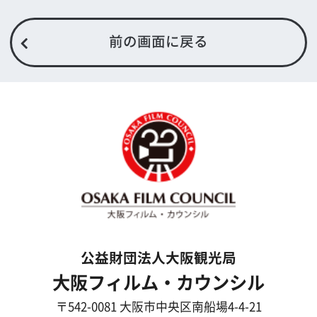
What's New
大阪フィルム・カウンシルとは
メッセージ
事業紹介
よくあるご質問
過去の実績
リンク集
English
映像制作者の方へ