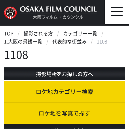
TOP
撮影される方
カテゴリー一覧
1.大阪の景観一覧
代表的な街並み
1108
1108
撮影場所をお探しの方へ
ロケ地カテゴリー検索
ロケ地を写真で探す
ロケ地マップ検索
エリアで検索
作品で検索