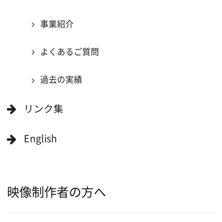
ボランティアエキストラに登録
撮影に協力できる施設を登録
大阪ロケ地マップ
エリアで検索
作品で検索
キーワードで検索
ロケ地巡り
当ホームページの内容を許可なく
複製・転載することを禁じます。
Copyright (C) 大阪フィルム・カウンシル
All Rights Reserved.