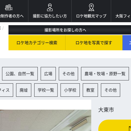
像制作者の方へ
撮影に協力したい方
ロケ地観光マップ
大阪フィ
覧
撮影場所をお探しの方へ
ロケ地カテゴリー検索
ロケ地を写真で探す
公園、自然一覧
広場
その他
農場・牧場・原野一覧
フィス
廃墟
学校一覧
小学校
教室
その他
大東市