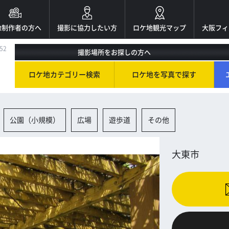
像制作者の方へ
撮影に協力したい方
ロケ地観光マップ
大阪フィ
52
撮影場所をお探しの方へ
ロケ地カテゴリー検索
ロケ地を写真で探す
公園（小規模）
広場
遊歩道
その他
大東市