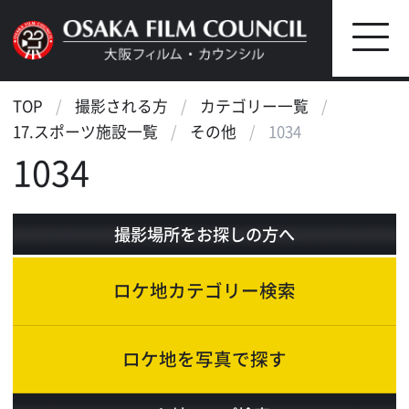
TOP
撮影される方
カテゴリー一覧
17.スポーツ施設一覧
その他
1034
1034
撮影場所をお探しの方へ
ロケ地カテゴリー検索
ロケ地を写真で探す
ロケ地マップ検索
エリアで検索
作品で検索