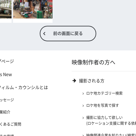
前の画面に戻る
プページ
映像制作者の方へ
's New
撮影される方
フィルム・カウンシルとは
ロケ地カテゴリー検索
ッセージ
ロケ地を写真で探す
業紹介
撮影に協力して欲しい
(ロケーション支援に関する依
くあるご質問
映像関連企業を知りたい(検索