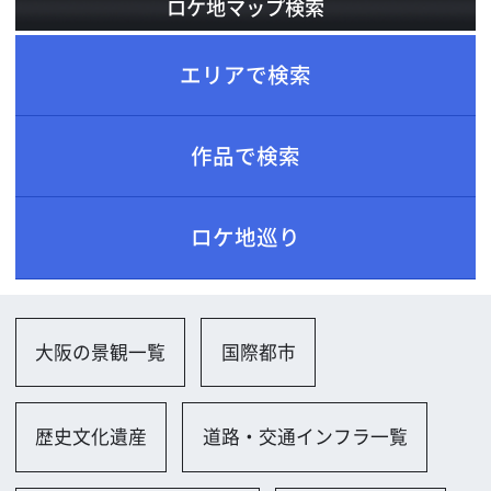
ロケ地巡り
大阪の景観一覧
国際都市
歴史文化遺産
道路・交通インフラ一覧
車道（一般道、高速道）
歩道・自転車道
電車・同駅
店舗一覧
店舗（個人店）
工場、倉庫一覧
工場（小規模）
ビル一覧
小規模ビル
会社、研究所、試験場一覧