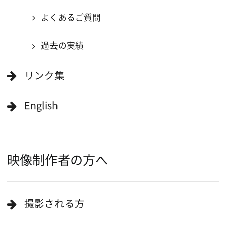
撮影に協力できる施設を登録
大阪ロケ地マップ
エリアで検索
作品で検索
キーワードで検索
ロケ地巡り
当ホームページの内容を許可なく
複製・転載することを禁じます。
Copyright (C) 大阪フィルム・カウンシル
All Rights Reserved.