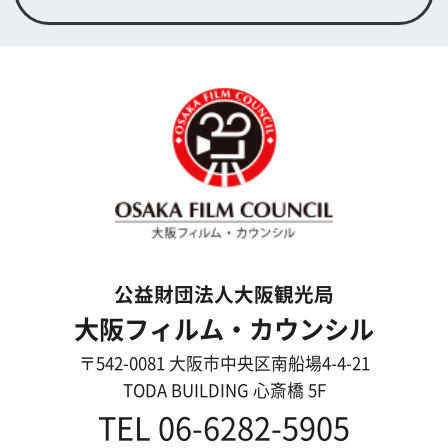
大阪フィルム・カウンシルとは
メッセージ
事業紹介
よくあるご質問
過去の実績
リンク集
English
映像制作者の方へ
撮影される方