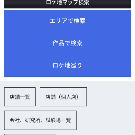
ロケ地巡り
店舗一覧
店舗（個人店）
会社、研究所、試験場一覧
会議室（小規模）