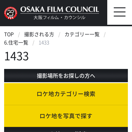
TOP
撮影される方
カテゴリー一覧
6.住宅一覧
1433
1433
撮影場所をお探しの方へ
ロケ地カテゴリー検索
ロケ地を写真で探す
ロケ地マップ検索
エリアで検索
作品で検索