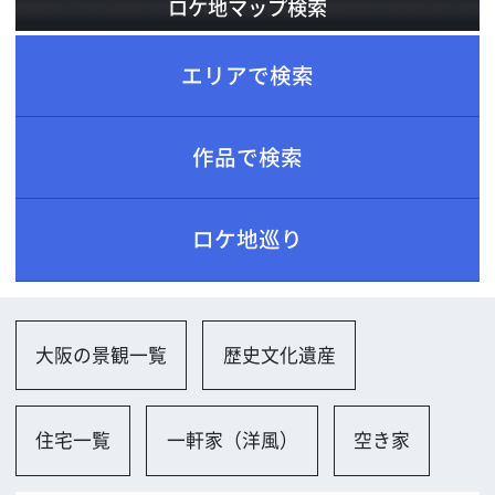
ロケ地巡り
大阪の景観一覧
歴史文化遺産
住宅一覧
一軒家（洋風）
空き家