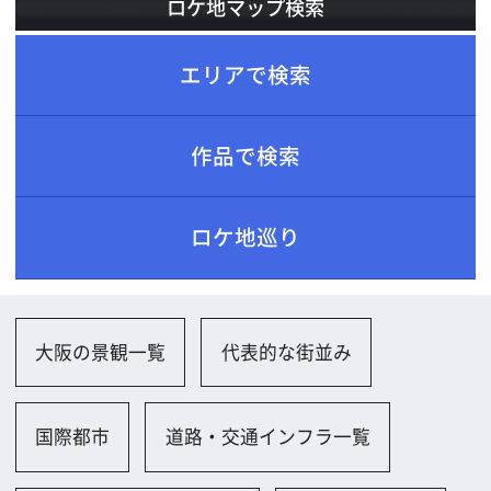
ロケ地巡り
大阪の景観一覧
代表的な街並み
国際都市
道路・交通インフラ一覧
車道（一般道、高速道）
歩道・自転車道
住宅一覧
文化住宅・団地
一軒家（和風）
街並み一覧
住宅街
街並み（古い）
公共施設一覧
その他