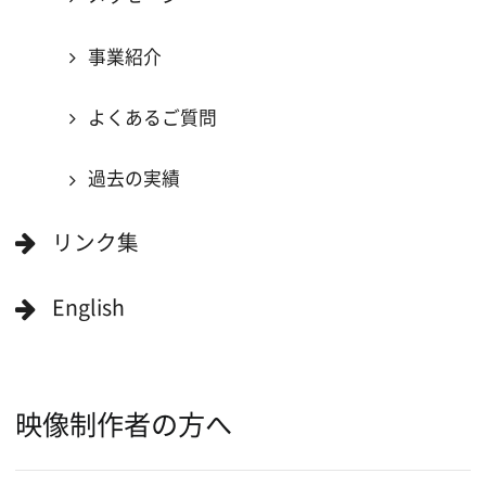
ロケ地巡り
当ホームページの内容を許可なく
複製・転載することを禁じます。
Copyright (C) 大阪フィルム・カウンシル
All Rights Reserved.