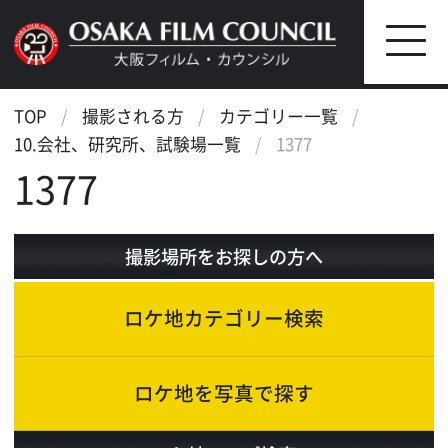
TOP
撮影される方
カテゴリー一覧
10.会社、研究所、試験場一覧
1377
1377
撮影場所をお探しの方へ
ロケ地カテゴリー検索
ロケ地を写真で探す
ロケ地マップ検索
エリアで検索
作品で検索