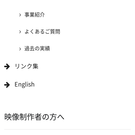
ボランティアエキストラに登録
撮影に協力できる施設を登録
大阪ロケ地マップ
エリアで検索
作品で検索
キーワードで検索
ロケ地巡り
当ホームページの内容を許可なく
複製・転載することを禁じます。
Copyright (C) 大阪フィルム・カウンシル
All Rights Reserved.