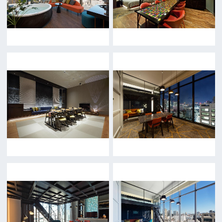
一般の方へ
撮影に協力したい方
ボランティアエキストラに登録
撮影に協力できる施設を登録
大阪ロケ地マップ
エリアで検索
作品で検索
キーワードで検索
ロケ地巡り