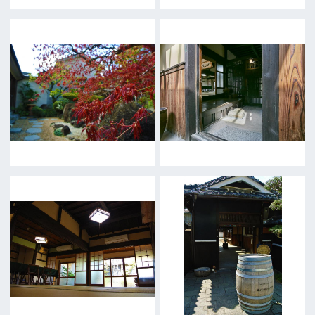
公益財団法人大阪観光局
大阪フィルム・カウンシル
〒542-0081 大阪市中央区南船場4-4-21
TODA BUILDING 心斎橋 5F
TEL 06-6282-5905
FAX 06-6282-5915
お問い合わせ
トップページ
What's New
大阪フィルム・カウンシルとは
メッセージ
事業紹介