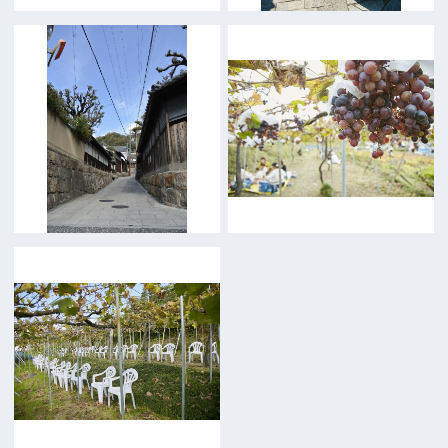
よくあるご質問
過去の実績
リンク集
English
映像制作者の方へ
撮影される方
ロケ地カテゴリー検索
ロケ地を写真で探す
撮影に協力して欲しい
(ロケーション支援に関
する依頼フォーム)