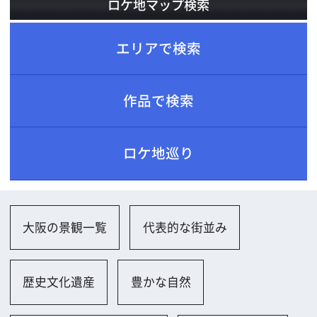
ロケ地巡り
大阪の景観一覧
代表的な街並み
歴史文化遺産
豊かな自然
道路・交通インフラ一覧
歩道・自転車道
坂・山道
公園、自然一覧
遊歩道
その他
農場・牧場・原野一覧
農場（田・畑・農園）
住宅一覧
一軒家（和風）
空き家
その他