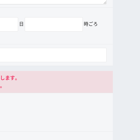
日
時ごろ
します。
。