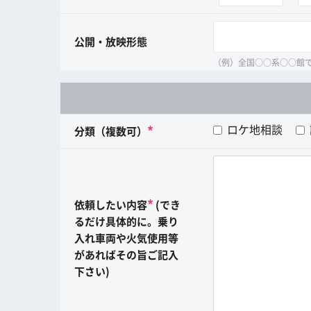
公開・放映形態
（例）全国○○系○○館
ロケ地相談
*
分類（複数可）
*
依頼したい内容
(でき
るだけ具体的に。乗り
入れ車両や火気使用等
があればその旨ご記入
下さい)