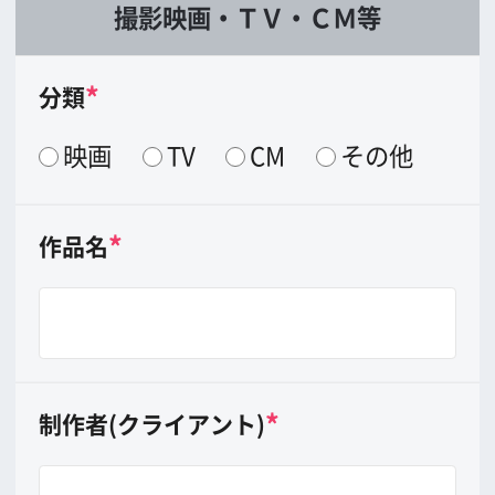
協力依頼内容
*
分類（複数可）
ロケ地相談
許可申請相談
撮影（スタッフ・機材・ホテ
ル・駐車場の紹介）
エキストラ募集
その他
*
依頼したい内容
(できるだけ具体的
に。乗り入れ車両や火気使用等があれば
その旨ご記入下さい)