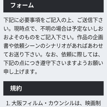
書や依頼シーンのシナリオがあればあわせ
てお送り下さい。
なお、依頼に際しては、
下記の点につき遵守下さいますようお願い
申し上げます。
規約
大阪フィルム・カウンシルは、映画制
作者等の要請に応じ、ロケ地情報の提
供、施設使用依頼の橋渡しを行う。
た
だし、施設使用契約・使用料の授受な
どは、全て映画制作者と施設管理者間
で行うこととする。
作品のエンドクレジットに、「大阪フ
ィルム・カウンシル (英文の場合：
Osaka Film Council）」の名称を掲載
する。
同様に、協力施設の名称を掲載
する（同施設の許可を得て）。