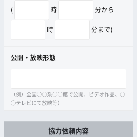
※下記はロケーション支援による経済
効果算出の基礎データとして利用しま
す。
許可無く個別のデータは外部に公
開致しませんのでご協力下さい。
来阪キャスト総数／
うち外国人
来阪ス
タッフ数／
うち外国人
人
／
人
人
／
人
ホテル滞在
有
無
[
・
]
→
有
[