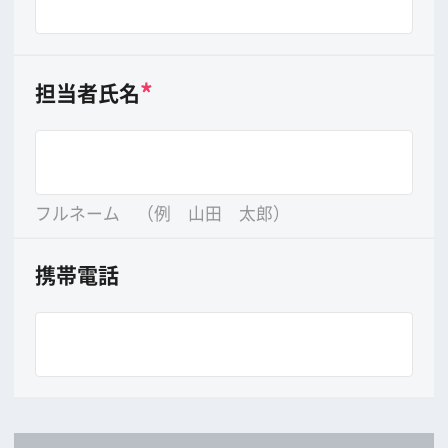
年
月
日まで
公開・放映時期
年
月
日から
(
時
分から
時
分まで)
公開・放映形態
（例）全国○○系○○館で公開、ビデオ作品、○
○テレビにて放映等）