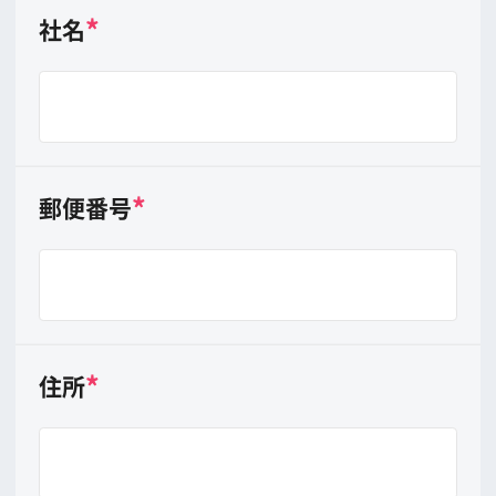
E-MAIL
*
担当者氏名
フルネーム （例 山田 太郎）
携帯電話