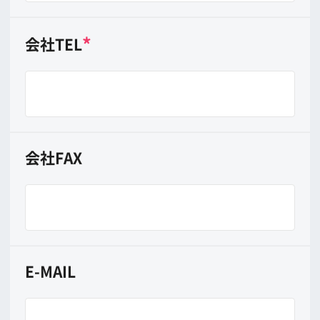
撮影映画・ＴＶ・ＣＭ等
*
分類
映画
TV
CM
その他
*
作品名
*
制作者(クライアント)
撮影時期
年
月
日から