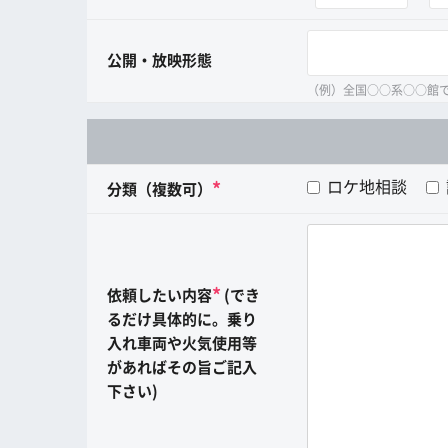
公開・放映形態
（例）全国○○系○○館
ロケ地相談
*
分類（複数可）
*
依頼したい内容
(でき
るだけ具体的に。乗り
入れ車両や火気使用等
があればその旨ご記入
下さい)