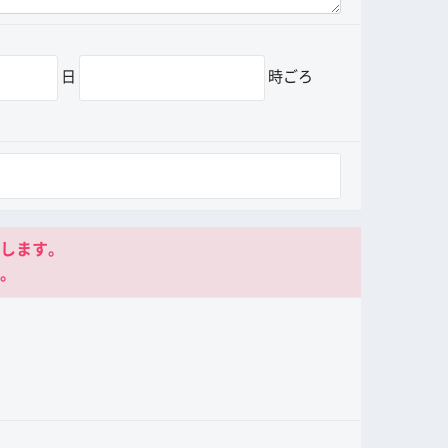
日
時ごろ
します。
。